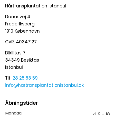
Hårtransplantation Istanbul
Danasvej 4
Frederiksberg
1910 København
CVR. 40347127
Dikilitas 7
34349 Besiktas
Istanbul
Tlf.
28 25 53 59
info@hartransplantationistanbul.dk
Åbningstider
Mandag
kl. 9 - 18