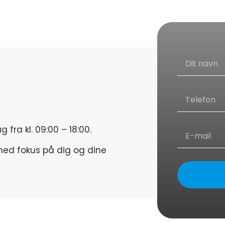
Dansk hotline i Tyrkiet Istanbul hele
året rundt
Kontrol og vask efter 15 dag i vores
hårklinik i Danmark
Du bliver informeret på dansk om
alt, hvad vi fortager os med under
hele behandslingsforløbet
Alt planlægning og koordinering af
din rejse står vi for
fra kl. 09:00 – 18:00.
Vores danske personale er altid til
rådighed i Tyrkiet og bor tæt på dit
 med fokus på dig og dine
overnattede hotel
Der bliver leveret verdensklasse
service under hele din tur
Vi tager os den tid det kræver, at få
det perfekte resultat og lytter til
hvordan du har det.