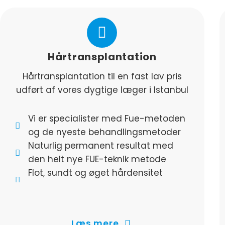
Hårtransplantation
Hårtransplantation til en fast lav pris
udført af vores dygtige læger i Istanbul
Vi er specialister med Fue-metoden
og de nyeste behandlingsmetoder
Naturlig permanent resultat med
den helt nye FUE-teknik metode
Flot, sundt og øget hårdensitet
resten af livet
4500-5000 graft til fast pris uanset
antal- maksimum graft
Læs mere