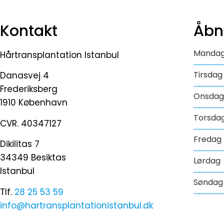
Kontakt
Åbn
Manda
Hårtransplantation Istanbul
Tirsdag
Danasvej 4
Frederiksberg
Onsdag
1910 København
Torsda
CVR. 40347127
Fredag
Dikilitas 7
34349 Besiktas
Lørdag
Istanbul
Søndag
Tlf.
28 25 53 59
info@hartransplantationistanbul.dk