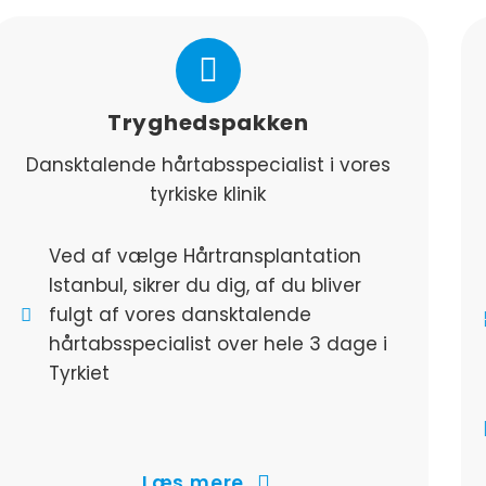
Tryghedspakken
Dansktalende hårtabsspecialist i vores
tyrkiske klinik
Ved af vælge Hårtransplantation
Istanbul, sikrer du dig, af du bliver
fulgt af vores dansktalende
hårtabsspecialist over hele 3 dage i
Tyrkiet
Vores danske personale har dagligt
fast tilknytning til vores klinik i
Istanbul på den måde er du i gode
Læs mere