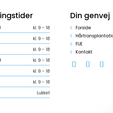
Personlig assistance på dansk alt
ingstider
fra ankomst til afgang i lufthavn
Din genvej
Vi sikrer af du får
g
hårtransplantationen til den helt
kl. 9 - 18
Forside
rigtige markedets pris i Tyrkiet med
Hårtransplantati
kl. 9 - 18
fokus på høj kvalitet
FUE
kl. 9 - 18
Kontakt
g
kl. 9 - 18
kl. 9 - 18
kl. 9 - 18
Lukket